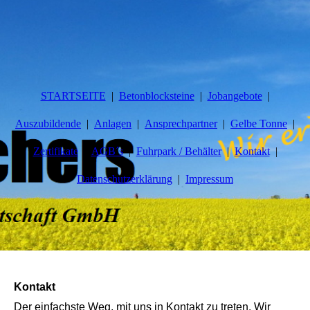
STARTSEITE
Betonblocksteine
Jobangebote
Auszubildende
Anlagen
Ansprechpartner
Gelbe Tonne
Zertifikate
AGB´s
Fuhrpark / Behälter
Kontakt
Datenschutzerklärung
Impressum
Kontakt
Der einfachste Weg, mit uns in Kontakt zu treten. Wir